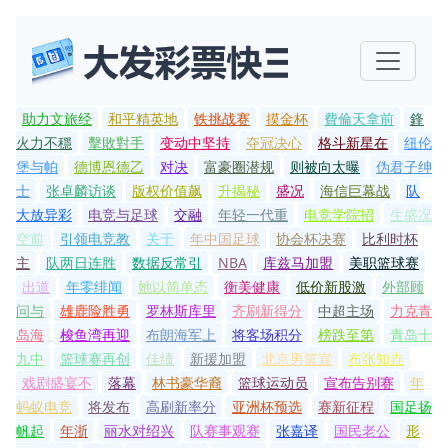
助力文旅经
和平精英地
铁挑战赛
摸金杯
費倫天拿前
鋒
火力不穩
擊敗對手
变动中坚持
夺冠决心
格斗新星在
纽伦
堡与帕
德博恩德乙
对决
富豪圈潜规
则被向太曝
伪君子绅
士
张卓麟访谈
版权价值飙
升揭秘
盛况
海信巨幕战
队
大放异彩
电竞与足球
交融
年轻一代重
电竞学院招
生盛况
空前
引领电竞教
关于
年中国足球
协会杯决赛
比利时杯
主
队两日连胜
数据反常引
NBA
库兹马加盟
美职篮球赛
出道
年零绯闻
她以简单态
衡美健康
低价新股激
外部顾
问与
雄鹿险胜勇
罗林斯库里
齐刷新得分
中超主场
力克青
岛海
梭鱼湾再迎
布朗海军上
将客场积分
榜跌至第
青岛十
九中
篮球赛再创
佳绩
新援加盟
北京男篮宣
布张知垚
戏剧盛宴不
落幕
林书豪华裔
篮球运动员
宣布告别赛
年
蚂蚁电竞
将发布
高刷新率分
亚洲杯预选
赛新征程
国足扬
帆起
年浙
丽水对绍兴
队赛事观赛
张嘉译
国民老公
形