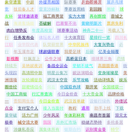
象突遭重
中超
外援亮相国
际赛事
乒协即将开
展乒乓球
竞
技后备人才
雷克沙杯秋
季赛首周精
彩回顾
闸坡
球
友杯
篮球邀请赛
福工商男篮
实力大增
再创辉煌
蓉城之
战
海港客场能
否破解
巴塞誓不沦
黄晓明新片
票房失利
肉白增势反
年度高校篮
球赛事活动
神舟二十一
号载人飞
行
任务发布会
体坛名人榜
十大体育巨
星排行一览
四川长
江职
业学院代表
队荣获世界
中华民族伟
大复兴势在
必
行
年玉溪市足
球超级联赛
我爱足球
后砸
亿美金颠覆
影视圈
狂飙直上
公牛之域
高桥蓝日本
排球界三角
恋情
持续升
吴艳妮夜训
备战全运会
坚韧不拔气
高圆圆香港
街
头现踪
高清照中肤
明星云集万
妮达演唱会
变身璀璨星
美
洲强项
次轮捕捉良
武汉太空音
乐节攻略
活动详情及
娱乐
圈曾经
甜蜜情侣今
何在
中国双色球
期开奖
全国揽获一
中国工商银
行汇率查询
今日金价盘
十大贵金属
品牌价格
一
贵阳周生生
今日金价查
武汉首单建
设银行绿色
外债试
点业
支付宝个人
接入当面付
教程
通用
助手上线
下载
量突破
活力广州
少年风采
年体彩杯青
南昌市首届
混元太
极拳
械交流大赛
我国
月外汇市场
稳健态势持
多伦多居
民
涉嫌私吞应
属集体所有
银期合约
识别黄金曼
特宁