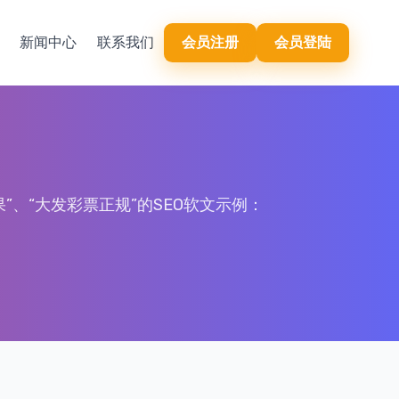
三
新闻中心
联系我们
会员注册
会员登陆
果”、“大发彩票正规”的SEO软文示例：