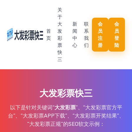
关
于
大
新
联
会
会
首
发
闻
系
员
员
页
彩
中
我
注
登
票
心
们
册
陆
快
三
大发彩票快三
以下是针对关键词“
大发彩票
”、“大发彩票官方平
台”、“大发彩票APP下载”、“大发彩票开奖结果”、
“大发彩票正规”的SEO软文示例：