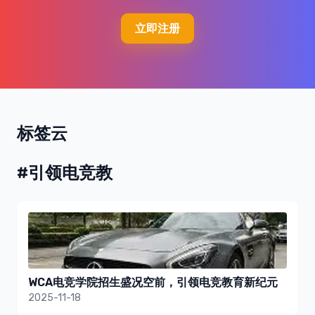
立即注册
标签云
#引领电竞教
WCA电竞学院招生盛况空前，引领电竞教育新纪元
2025-11-18