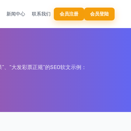
三
新闻中心
联系我们
会员注册
会员登陆
果”、“大发彩票正规”的SEO软文示例：