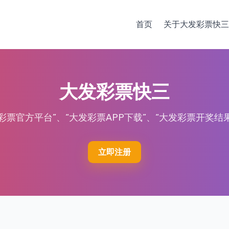
首页
关于大发彩票快
大发彩票快三
发彩票官方平台”、“大发彩票APP下载”、“大发彩票开奖结
立即注册