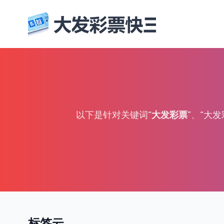
以下是针对关键词“
大发彩票
”、“大
标签云