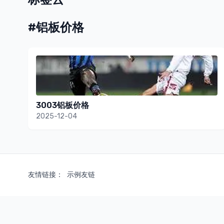
#铝板价格
3003铝板价格
2025-12-04
友情链接：
示例友链