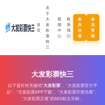
关
于
大
新
联
会
会
首
发
闻
系
员
员
页
彩
中
我
注
登
票
心
们
册
陆
快
三
大发彩票快三
以下是针对关键词“
大发彩票
”、“大发彩票官方平
台”、“大发彩票APP下载”、“大发彩票开奖结果”、
“大发彩票正规”的SEO软文示例：