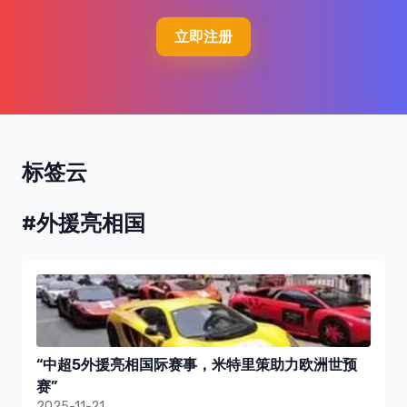
立即注册
标签云
#外援亮相国
“中超5外援亮相国际赛事，米特里策助力欧洲世预
赛”
2025-11-21