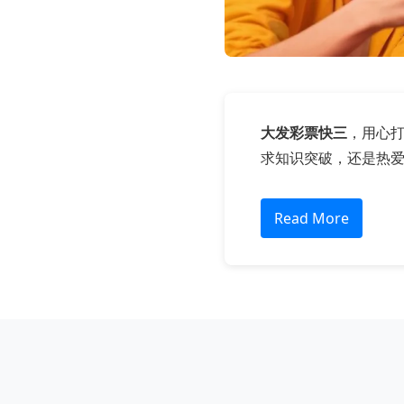
大发彩票快三
，用心
求知识突破，还是热
Read More