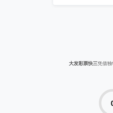
大发彩票快三
凭借独