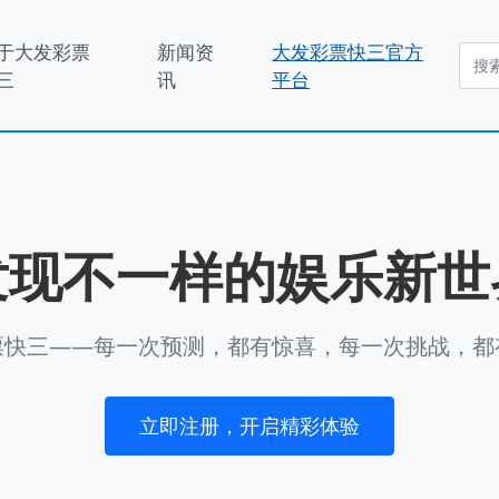
于大发彩票
新闻资
大发彩票快三官方
三
讯
平台
发现不一样的娱乐新世
票快三——每一次预测，都有惊喜，每一次挑战，都
立即注册，开启精彩体验