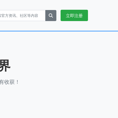
立即注册
界
有收获！