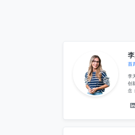
李
首
李
创
念