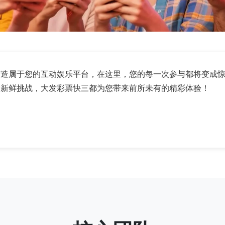
打造属于您的互动娱乐平台，在这里，您的每一次参与都将变成
爱新鲜挑战，大发彩票快三都为您带来前所未有的精彩体验！