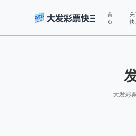
首
关
页
快
大发彩