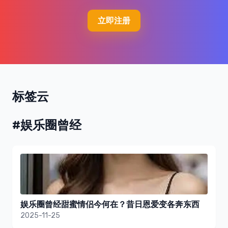
立即注册
标签云
#娱乐圈曾经
娱乐圈曾经甜蜜情侣今何在？昔日恩爱变各奔东西
2025-11-25