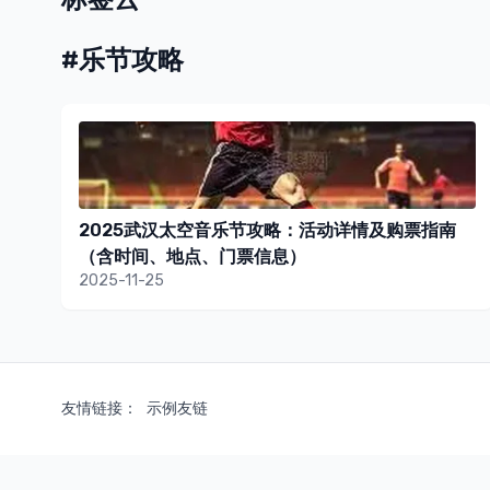
#乐节攻略
2025武汉太空音乐节攻略：活动详情及购票指南
（含时间、地点、门票信息）
2025-11-25
友情链接：
示例友链