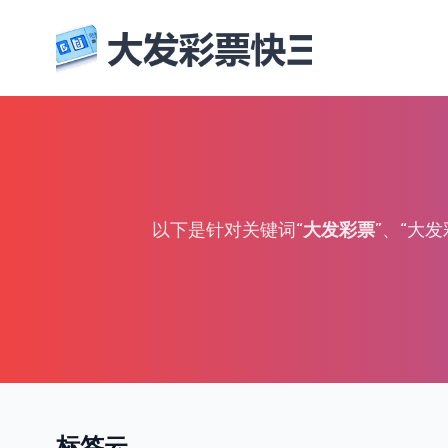
以下是针对关键词“
大发彩票
”、“大
标签云