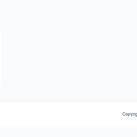
Copyri