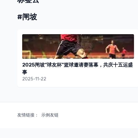
#闸坡
2025闸坡“球友杯”篮球邀请赛落幕，共庆十五运盛
事
2025-11-22
友情链接：
示例友链