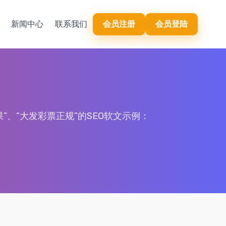
三
新闻中心
联系我们
会员注册
会员登陆
果”、“大发彩票正规”的SEO软文示例：