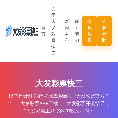
关
于
大
新
联
会
会
首
发
闻
系
员
员
页
彩
中
我
注
登
票
心
们
册
陆
快
三
大发彩票快三
以下是针对关键词“
大发彩票
”、“大发彩票官方平
台”、“大发彩票APP下载”、“大发彩票开奖结果”、
“大发彩票正规”的SEO软文示例：