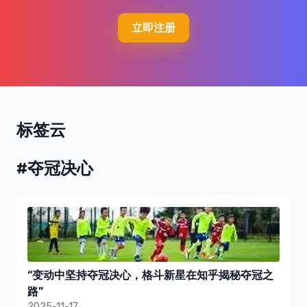
立即注册
标签云
#夺冠决心
“变动中坚持夺冠决心，格斗新星在知乎揭秘夺冠之
路”
2025-11-17