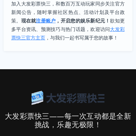
加入大发彩票快三，和数百万互动玩家同步关注官方
新闻公告，随时掌握社区热点、活动计划及平台政
现在就
注册账户
，开启您的娱乐新纪元！
策。
欲知更
多平台资讯、预测技巧与热门话题，欢迎访问
大发彩
票快三官方主页
，与我们一起书写属于您的故事！
大发彩票快三——每一次互动都是全新
挑战，乐趣无极限！