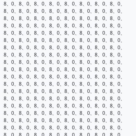
8、0、8、0、8、0、8、0、8、0、8、0、8、0、8、0、
8、0、8、0、8、0、8、0、8、0、8、0、8、0、8、0、
8、0、8、0、8、0、8、0、8、0、8、0、8、0、8、0、
8、0、8、0、8、0、8、0、8、0、8、0、8、0、8、0、
8、0、8、0、8、0、8、0、8、0、8、0、8、0、8、0、
8、0、8、0、8、0、8、0、8、0、8、0、8、0、8、0、
8、0、8、0、8、0、8、0、8、0、8、0、8、0、8、0、
8、0、8、0、8、0、8、0、8、0、8、0、8、0、8、0、
8、0、8、0、8、0、8、0、8、0、8、0、8、0、8、0、
8、0、8、0、8、0、8、0、8、0、8、0、8、0、8、0、
8、0、8、0、8、0、8、0、8、0、8、0、8、0、8、0、
8、0、8、0、8、0、8、0、8、0、8、0、8、0、8、0、
8、0、8、0、8、0、8、0、8、0、8、0、8、0、8、0、
8、0、8、0、8、0、8、0、8、0、8、0、8、0、8、0、
8、0、8、0、8、0、8、0、8、0、8、0、8、0、8、0、
8、0、8、0、8、0、8、0、8、0、8、0、8、0、8、0、
8、0、8、0、8、0、8、0、8、0、8、0、8、0、8、0、
8、0、8、0、8、0、8、0、8、0、8、0、8、0、8、0、
8、0、8、0、8、0、8、0、8、0、8、0、8、0、8、0、