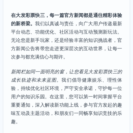
在大发彩票快三，每一篇官方新闻都是通往精彩体验
的新桥梁。
我们以真诚与责任，向广大用户传递最新
平台动态、功能优化、社区活动与互动预测新玩法。
无论您是新手玩家，还是经验丰富的知识挑战者，官
方新闻公告将带您走进更深层次的互动世界，让每一
次参与都充满信心与期许。
新闻栏如同一面明亮的窗，让您看见大发彩票快三的
成长轨迹和未来蓝图。
我们倡导健康娱乐、理性体
验，持续优化社区环境，严守安全承诺，守护每一位
用户的知识乐园。在这里，您可以第一时间掌握平台
重要通知，深入解读新功能上线，参与官方发起的趣
味互动及主题活动，和朋友们一同畅享知识竞技的乐
趣。