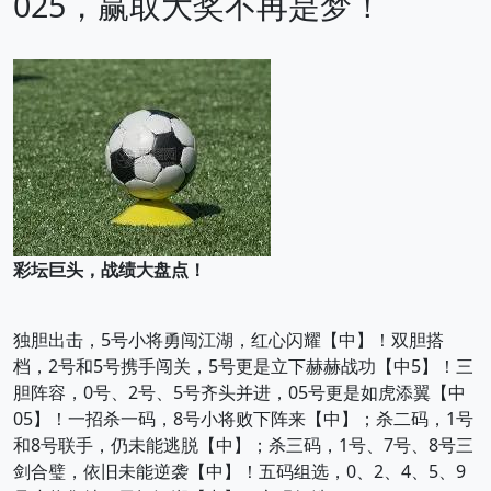
025，赢取大奖不再是梦！
彩坛巨头，战绩大盘点！
独胆出击，5号小将勇闯江湖，红心闪耀【中】！双胆搭
档，2号和5号携手闯关，5号更是立下赫赫战功【中5】！三
胆阵容，0号、2号、5号齐头并进，05号更是如虎添翼【中
05】！一招杀一码，8号小将败下阵来【中】；杀二码，1号
和8号联手，仍未能逃脱【中】；杀三码，1号、7号、8号三
剑合璧，依旧未能逆袭【中】！五码组选，0、2、4、5、9