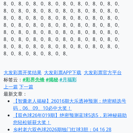
8、0、8、0、8、0、8、0、8、0、8、0、8、0、8、0、
8、0、8、0、8、0、8、0、8、0、8、0、8、0、8、0、
8、0、8、0、8、0、8、0、8、0、8、0、8、0、8、0、
8、0、8、0、8、0、8、0、8、0、8、0、8、0、8、0、
8、0、8、0、8、0、8、0、8、0、8、0、8、0、8、0、
8、0、8、0、8、0、8、0、8、0、8、0、8、0、8、0、
8、0、8、0、8、0、8、0、8、0、8、0、8、0、8、0、
8、0、8、0、8、0、8、0、8、
大发彩票开奖结果
大发彩票APP下载
大发彩票官方平台
标签云：
#彩界先锋
#揭秘
#月福彩
上一篇
下一篇
最新文章：
【智囊老人揭秘】26016期大乐透神预测：绝密精选号
码，06、09、10必中大奖！
【双色球26年019期】绝密预测蓝球5选5，彩神秘籍助
您轻松斩获大奖！
乡村老六双色球2026期独门红球3胆：04 16 28