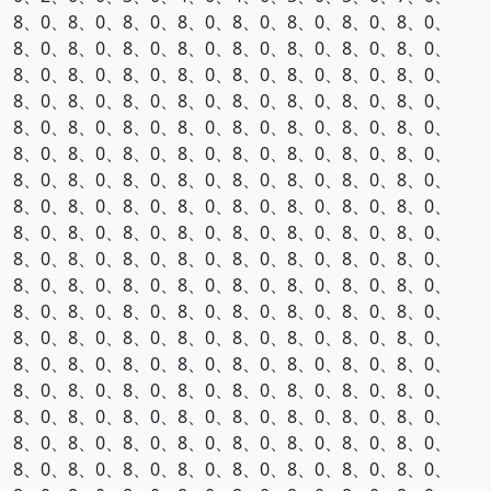
8、0、8、0、8、0、8、0、8、0、8、0、8、0、8、0、
8、0、8、0、8、0、8、0、8、0、8、0、8、0、8、0、
8、0、8、0、8、0、8、0、8、0、8、0、8、0、8、0、
8、0、8、0、8、0、8、0、8、0、8、0、8、0、8、0、
8、0、8、0、8、0、8、0、8、0、8、0、8、0、8、0、
8、0、8、0、8、0、8、0、8、0、8、0、8、0、8、0、
8、0、8、0、8、0、8、0、8、0、8、0、8、0、8、0、
8、0、8、0、8、0、8、0、8、0、8、0、8、0、8、0、
8、0、8、0、8、0、8、0、8、0、8、0、8、0、8、0、
8、0、8、0、8、0、8、0、8、0、8、0、8、0、8、0、
8、0、8、0、8、0、8、0、8、0、8、0、8、0、8、0、
8、0、8、0、8、0、8、0、8、0、8、0、8、0、8、0、
8、0、8、0、8、0、8、0、8、0、8、0、8、0、8、0、
8、0、8、0、8、0、8、0、8、0、8、0、8、0、8、0、
8、0、8、0、8、0、8、0、8、0、8、0、8、0、8、0、
8、0、8、0、8、0、8、0、8、0、8、0、8、0、8、0、
8、0、8、0、8、0、8、0、8、0、8、0、8、0、8、0、
8、0、8、0、8、0、8、0、8、0、8、0、8、0、8、0、