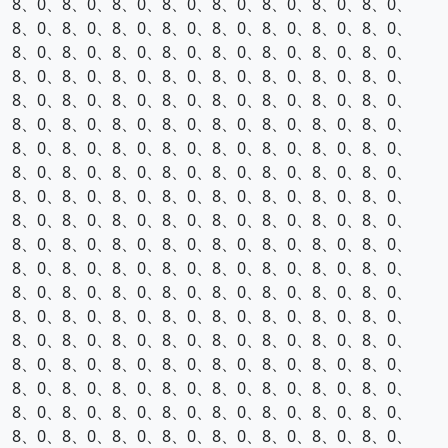
8、0、8、0、8、0、8、0、8、0、8、0、8、0、8、0、
8、0、8、0、8、0、8、0、8、0、8、0、8、0、8、0、
8、0、8、0、8、0、8、0、8、0、8、0、8、0、8、0、
8、0、8、0、8、0、8、0、8、0、8、0、8、0、8、0、
8、0、8、0、8、0、8、0、8、0、8、0、8、0、8、0、
8、0、8、0、8、0、8、0、8、0、8、0、8、0、8、0、
8、0、8、0、8、0、8、0、8、0、8、0、8、0、8、0、
8、0、8、0、8、0、8、0、8、0、8、0、8、0、8、0、
8、0、8、0、8、0、8、0、8、0、8、0、8、0、8、0、
8、0、8、0、8、0、8、0、8、0、8、0、8、0、8、0、
8、0、8、0、8、0、8、0、8、0、8、0、8、0、8、0、
8、0、8、0、8、0、8、0、8、0、8、0、8、0、8、0、
8、0、8、0、8、0、8、0、8、0、8、0、8、0、8、0、
8、0、8、0、8、0、8、0、8、0、8、0、8、0、8、0、
8、0、8、0、8、0、8、0、8、0、8、0、8、0、8、0、
8、0、8、0、8、0、8、0、8、0、8、0、8、0、8、0、
8、0、8、0、8、0、8、0、8、0、8、0、8、0、8、0、
8、0、8、0、8、0、8、0、8、0、8、0、8、0、8、0、
8、0、8、0、8、0、8、0、8、0、8、0、8、0、8、0、