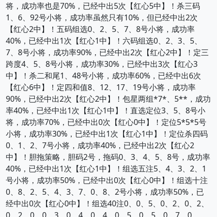
将，成功率也是70%，已经中出5次【红心5中】！杀三码
1、6、92号小将，成功率虽然只有10%，但已经中出2次
【红心2中】！五码组选0、2、5、7、8号小将，成功率
40%，已经中出1次【红心1中】！六码组选0、2、3、5、
7、8号小将，成功率90%，已经中出2次【红心2中】！定三
跨度4、5、8号小将，成功率30%，已经中出3次【红心3
中】！杀二和尾1、48号小将，成功率60%，已经中出6次
【红心6中】！定四和值8、12、17、19号小将，成功率
90%，已经中出2次【红心2中】！包星两组*7*、5**，成功
率40%，已经中出1次【红心1中】！直选定位3、5、8号小
将，成功率70%，已经中出0次【红心0中】！定位5*5*5号
小将，成功率30%，已经中出1次【红心1中】！定位杀四码
0、1、2、7号小将，成功率40%，已经中出2次【红心2
中】！胆拖策略，胆码2号，拖码0、3、4、5、8号，成功率
40%，已经中出1次【红心1中】！组选五注5、4、3、2、1
号小将，成功率50%，已经中出0次【红心0中】！组选十注
0、8、2、5、4、3、7、0、8、2号小将，成功率50%，已
经中出0次【红心0中】！组选40注0、0、5、0、2、0、2、
0、2、0、0、3、0、4、0、4、0、5、0、5、0、7、0、