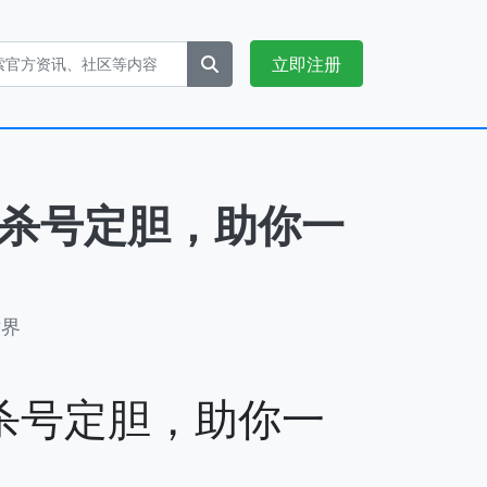
立即注册
准杀号定胆，助你一
世界
准杀号定胆，助你一