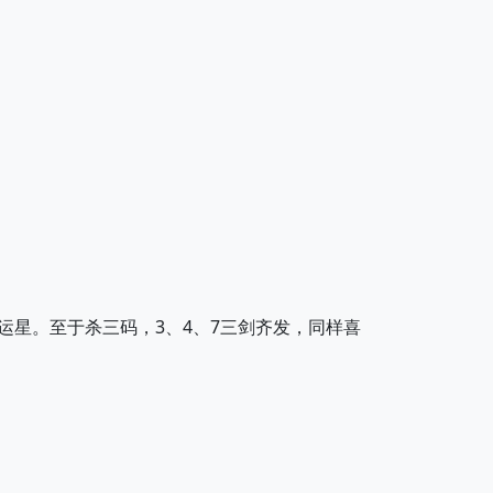
运星。至于杀三码，3、4、7三剑齐发，同样喜