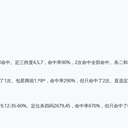
命中全部命中。定三跨度4,5,7，命中率90%，2次命中全部命中。杀二
命中了1次。包星两组1,*8*，命中率290%，但只命中了2次。直选定
-9,12-35-60%。定位杀四码2679,45，命中率670%，但只命中