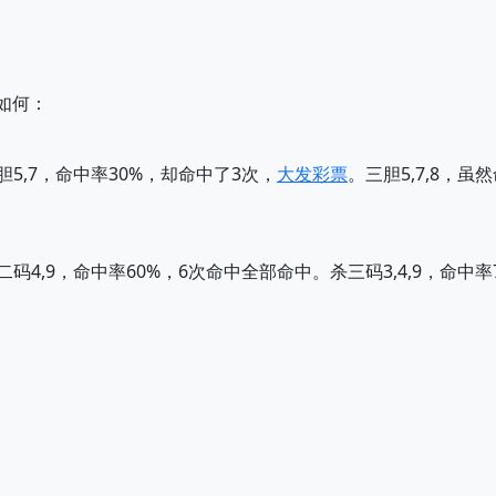
如何：
5,7，命中率30%，却命中了3次，
大发彩票
。三胆5,7,8，
4,9，命中率60%，6次命中全部命中。杀三码3,4,9，命中率70