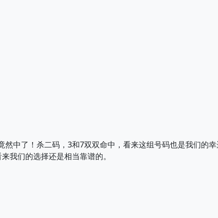
竟然中了！杀二码，3和7双双命中，看来这组号码也是我们的幸
看来我们的选择还是相当靠谱的。