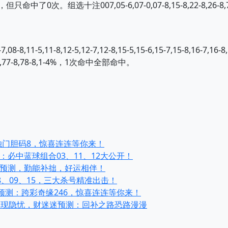
%，但只命中了0次。组选十注007,05-6,07-0,07-8,15-8,22-8,26
08-8,11-5,11-8,12-5,12-7,12-8,15-5,15-6,15-7,15-8,16-7,16-8,1
-8,67-8,77-8,78-8,1-4%，1次命中全部命中。
：独门胆码8，惊喜连连等你来！
：必中蓝球组合03、11、12大公开！
准预测，勤能补拙，好运相伴！
8、09、15，三大杀号精准出击！
精准预测：跨彩奇缘246，惊喜连连等你来！
位再现隐忧，财迷迷预测：回补之路恐路漫漫