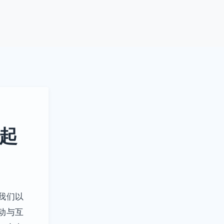
起
我们以
动与互