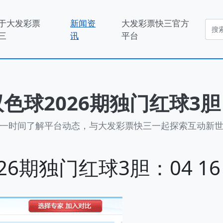
于大发彩票
新闻资
大发彩票快三官方
三
讯
平台
球2026期独门红球3胆：0
一时间了解平台动态，与大发彩票快三一起探索互动新
6期独门红球3胆：04 16 