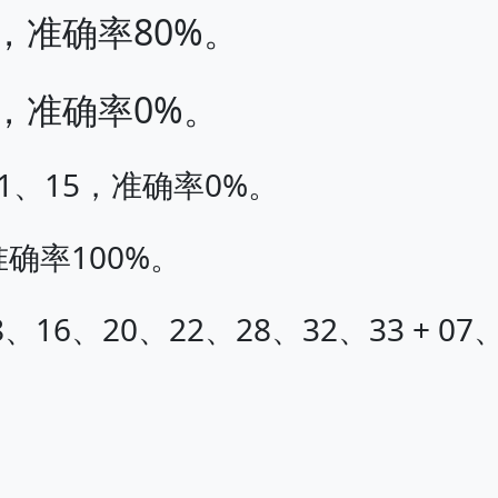
19，准确率80%。
7，准确率0%。
11、15，准确率0%。
准确率100%。
8、16、20、22、28、32、33 + 0