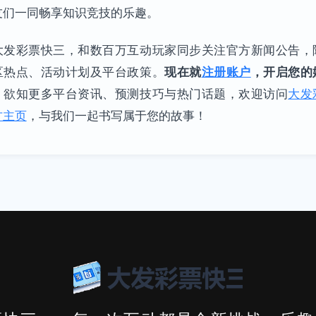
友们一同畅享知识竞技的乐趣。
大发彩票快三，和数百万互动玩家同步关注官方新闻公告，
现在就
注册账户
，开启您的
区热点、活动计划及平台政策。
！
欲知更多平台资讯、预测技巧与热门话题，欢迎访问
大发
方主页
，与我们一起书写属于您的故事！