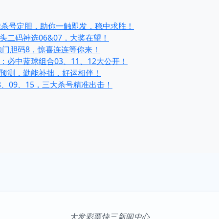
精准杀号定胆，助你一触即发，稳中求胜！
头二码神选06&07，大奖在望！
：独门胆码8，惊喜连连等你来！
：必中蓝球组合03、11、12大公开！
准预测，勤能补拙，好运相伴！
8、09、15，三大杀号精准出击！
大发彩票快三新闻中心