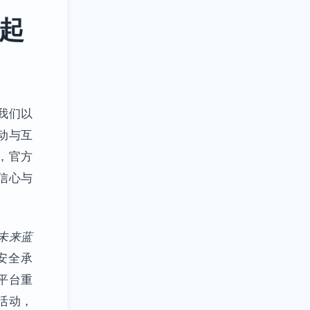
起
我们以
动与互
，官方
信心与
未来蓝
安全承
平台重
活动，