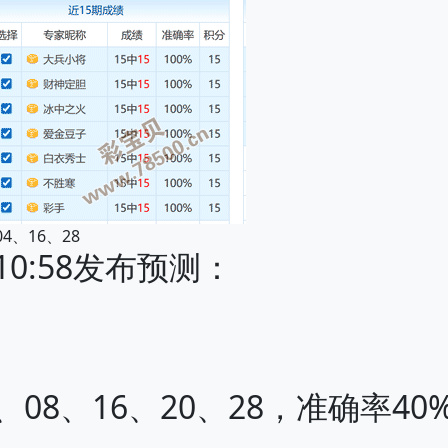
4、16、28
10:58发布预测：
4、08、16、20、28，准确率40