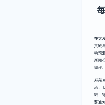
在大
真诚
动预
新闻
期许
新闻
图。
诺，
要通