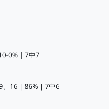
-0% | 7中7
16 | 86% | 7中6