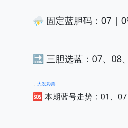
⛈️ 固定蓝胆码：07 | 0%
🔜 三胆选蓝：07、08、13
，
大发彩票
🆘 本期蓝号走势：01、07、0