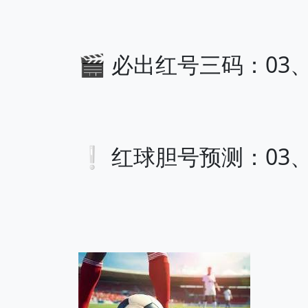
🎬 必出红号三码：03、11
❕ 红球胆号预测：03、05、