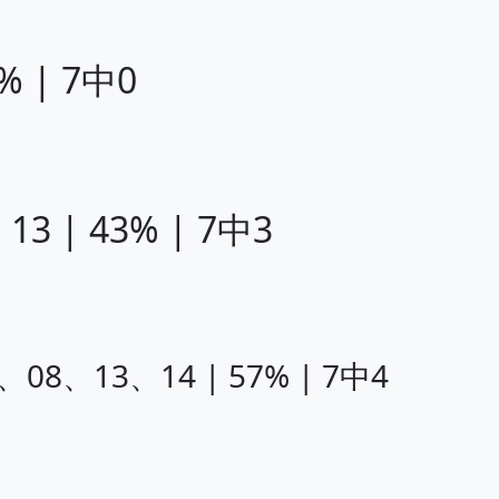
 | 7中0
 | 43% | 7中3
8、13、14 | 57% | 7中4