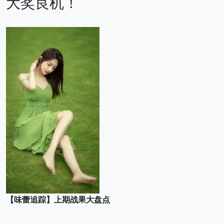
大奖良机！
【味蕾追踪】上期战果大盘点