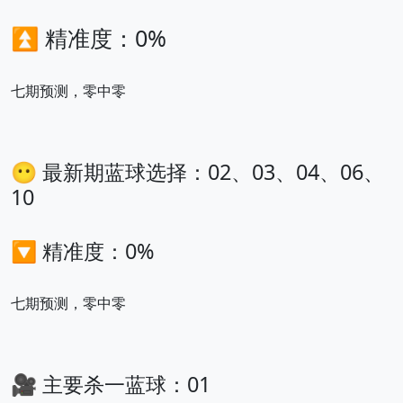
⏫ 精准度：0%
七期预测，零中零
😶 最新期蓝球选择：02、03、04、06、
10
🔽 精准度：0%
七期预测，零中零
🎥 主要杀一蓝球：01