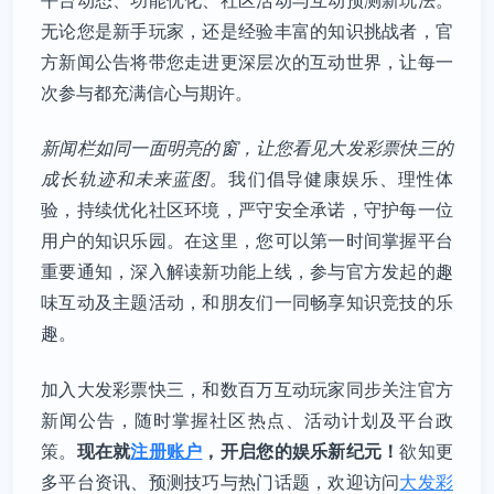
无论您是新手玩家，还是经验丰富的知识挑战者，官
方新闻公告将带您走进更深层次的互动世界，让每一
次参与都充满信心与期许。
新闻栏如同一面明亮的窗，让您看见大发彩票快三的
成长轨迹和未来蓝图。
我们倡导健康娱乐、理性体
验，持续优化社区环境，严守安全承诺，守护每一位
用户的知识乐园。在这里，您可以第一时间掌握平台
重要通知，深入解读新功能上线，参与官方发起的趣
味互动及主题活动，和朋友们一同畅享知识竞技的乐
趣。
加入大发彩票快三，和数百万互动玩家同步关注官方
新闻公告，随时掌握社区热点、活动计划及平台政
现在就
注册账户
，开启您的娱乐新纪元！
策。
欲知更
多平台资讯、预测技巧与热门话题，欢迎访问
大发彩