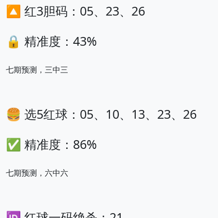
🔼 红3胆码：05、23、26
🔒 精准度：43%
七期预测，三中三
🍔 选5红球：05、10、13、23、26
✅ 精准度：86%
七期预测，六中六
🆔 红球一码绝杀：21