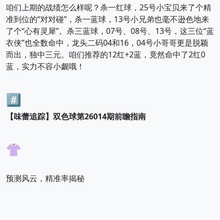
咱们上期的战绩怎么样呢？杀一红球，25号小宝贝来了个精
准到位的“对对碰”，杀一蓝球，13号小兄弟也毫不逊色地来
了个“心有灵犀”。杀三蓝球，07号、08号、13号，这三位“蓝
衣侠”也全数命中，龙头二码04和16，04号小哥哥更是脱颖
而出，独中三元。咱们推荐的12红+2蓝，竟然命中了2红0
蓝，实力不容小觑哦！
#️⃣
【味蕾追踪】双色球第26014期前瞻指南
👚
预测风云，精准率揭秘