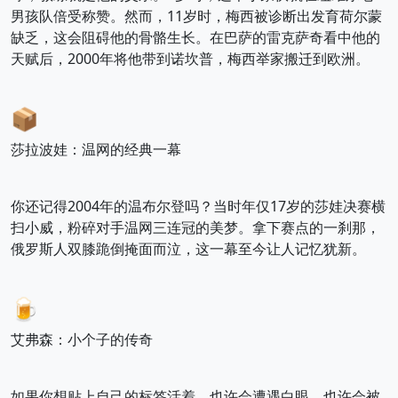
男孩队倍受称赞。然而，11岁时，梅西被诊断出发育荷尔蒙
缺乏，这会阻碍他的骨骼生长。在巴萨的雷克萨奇看中他的
天赋后，2000年将他带到诺坎普，梅西举家搬迁到欧洲。
📦
莎拉波娃：温网的经典一幕
你还记得2004年的温布尔登吗？当时年仅17岁的莎娃决赛横
扫小威，粉碎对手温网三连冠的美梦。拿下赛点的一刹那，
俄罗斯人双膝跪倒掩面而泣，这一幕至今让人记忆犹新。
🍺
艾弗森：小个子的传奇
如果你想贴上自己的标签活着，也许会遭遇白眼，也许会被