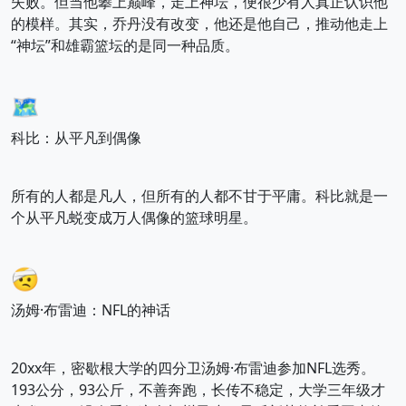
失败。但当他攀上巅峰，走上神坛，便很少有人真正认识他
的模样。其实，乔丹没有改变，他还是他自己，推动他走上
“神坛”和雄霸篮坛的是同一种品质。
🗺️
科比：从平凡到偶像
所有的人都是凡人，但所有的人都不甘于平庸。科比就是一
个从平凡蜕变成万人偶像的篮球明星。
🤕
汤姆·布雷迪：NFL的神话
20xx年，密歇根大学的四分卫汤姆·布雷迪参加NFL选秀。
193公分，93公斤，不善奔跑，长传不稳定，大学三年级才