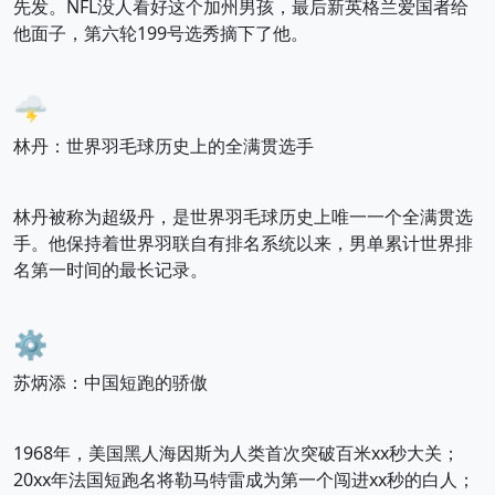
先发。NFL没人看好这个加州男孩，最后新英格兰爱国者给
他面子，第六轮199号选秀摘下了他。
🌩️
林丹：世界羽毛球历史上的全满贯选手
林丹被称为超级丹，是世界羽毛球历史上唯一一个全满贯选
手。他保持着世界羽联自有排名系统以来，男单累计世界排
名第一时间的最长记录。
⚙️
苏炳添：中国短跑的骄傲
1968年，美国黑人海因斯为人类首次突破百米xx秒大关；
20xx年法国短跑名将勒马特雷成为第一个闯进xx秒的白人；