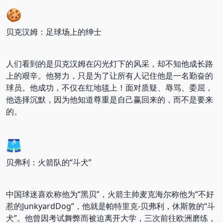
🍪
贝克汉姆：足球场上的绅士
人们看到的是贝克汉姆在闪光灯下的风采，却不知他成长路
上的艰辛。他努力，只是为了让所有人记住他是一名勤奋的
球员。他成功，不仅在红地毯上！面对质疑、辱骂、委屈，
他选择沉默，因为他知道尊重是自己赢回来的，而不是要来
的。
🩳
贝弗利：火箭队的“斗犬”
中国球迷喜欢称他为“黑贝”，火箭主帅麦克海尔称他为“不好
惹的JunkyardDog”，他就是帕特里克-贝弗利，休斯敦的“斗
犬”。他曾因考试舞弊而被迫离开大学，三次前往欧洲磨练，