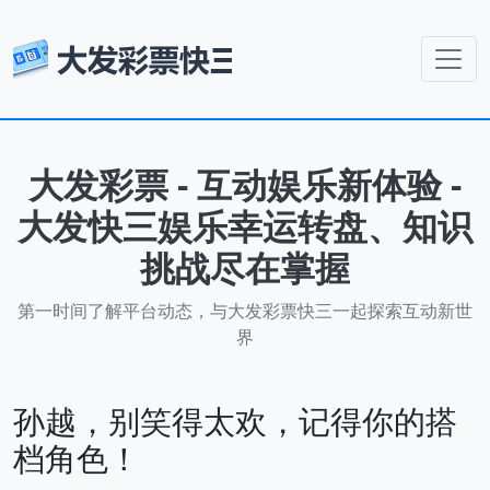
大发彩票 - 互动娱乐新体验 -
大发快三娱乐幸运转盘、知识
挑战尽在掌握
第一时间了解平台动态，与大发彩票快三一起探索互动新世
界
孙越，别笑得太欢，记得你的搭
档角色！