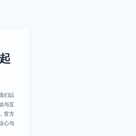
起
我们以
动与互
，官方
信心与