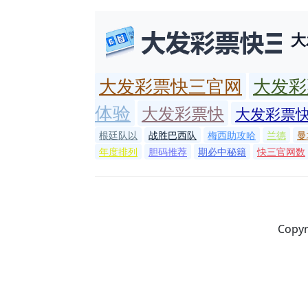
大
大发彩票快三官网
大发彩
体验
大发彩票快
大发彩票
根廷队以
战胜巴西队
梅西助攻哈
兰德
曼
年度排列
胆码推荐
期必中秘籍
快三官网数
Copy