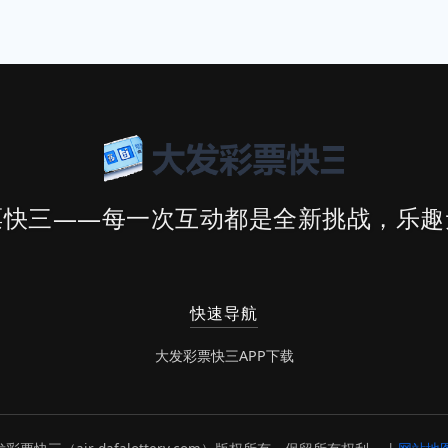
票快三——每一次互动都是全新挑战，乐趣
快速导航
大发彩票快三APP下载