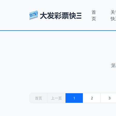
首
关
页
快
第
首页
上一页
1
2
3