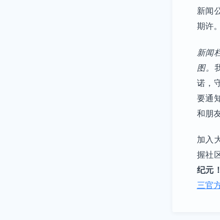
新闻
期许
新闻
图。
诺，
要通
和朋
加入
握社
纪元
三官