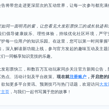
公告将带您走进更深层次的互动世界，让每一次参与都充满
。
栏如同一面明亮的窗，让您看见大发彩票快三的成长轨迹和
我们倡导健康娱乐、理性体验，持续优化社区环境，严守
守护每一位用户的知识乐园。在这里，您可以第一时间掌握
知，深入解读新功能上线，参与官方发起的趣味互动及主题
友们一同畅享知识竞技的乐趣。
大发彩票快三，和数百万互动玩家同步关注官方新闻公告，
现在就
注册账户
，开启您的
区热点、活动计划及平台政策。
！
欲知更多平台资讯、预测技巧与热门话题，欢迎访问
大发
方主页
，与我们一起书写属于您的故事！