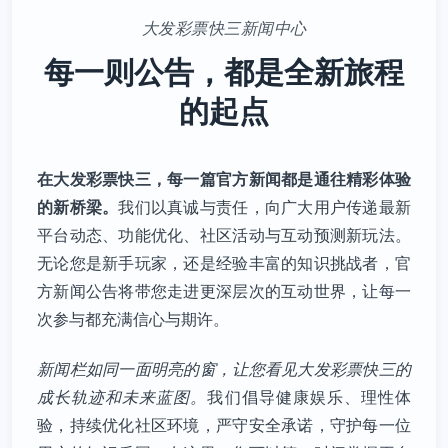
大发彩票快三新闻中心
每一则公告，都是全新旅程
的起点
在大发彩票快三，每一篇官方新闻都是通往精彩体验
的新桥梁。
我们以真诚与责任，向广大用户传递最新
平台动态、功能优化、社区活动与互动预测新玩法。
无论您是新手玩家，还是经验丰富的知识挑战者，官
方新闻公告将带您走进更深层次的互动世界，让每一
次参与都充满信心与期许。
新闻栏如同一面明亮的窗，让您看见大发彩票快三的
成长轨迹和未来蓝图。
我们倡导健康娱乐、理性体
验，持续优化社区环境，严守安全承诺，守护每一位