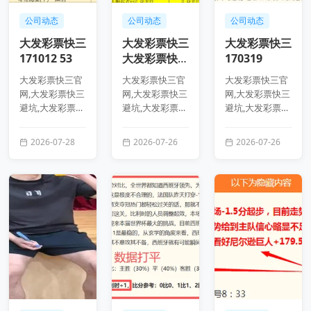
公司动态
公司动态
公司动态
大发彩票快三
大发彩票快三
大发彩票快三
171012 53
大发彩票快三
170319
官网突发变动
大发彩票快三官
大发彩票快三官
大发彩票快三官
引发关注
网,大发彩票快三
网,大发彩票快三
网,大发彩票快三
避坑,大发彩票快
避坑,大发彩票快
避坑,大发彩票快
三安全提示,大发
三安全提示,大发
三安全提示,大发
彩票快三技巧,彩
彩票快三技巧,彩
彩票快三技巧,彩
2026-07-28
2026-07-26
2026-07-26
票极速体验,大发
票极速体验,大发
票极速体验,大发
彩票快三
彩票快三大发彩
彩票快三
171012 5...
票快三官网突...
170319