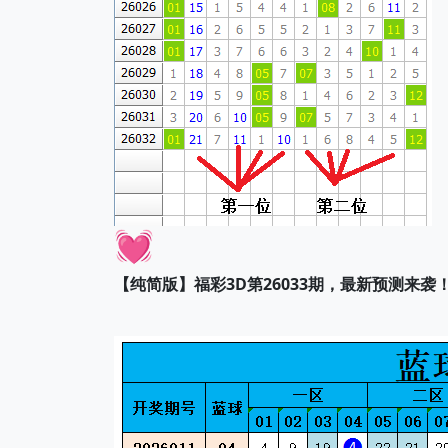
💓
【纯简版】福彩3D第26033期，最新预测来袭