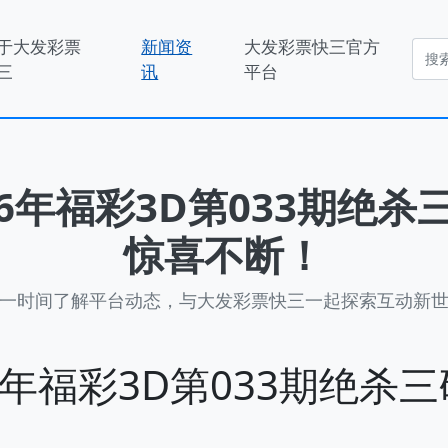
于大发彩票
新闻资
大发彩票快三官方
三
讯
平台
6年福彩3D第033期绝杀
惊喜不断！
一时间了解平台动态，与大发彩票快三一起探索互动新
6年福彩3D第033期绝杀三