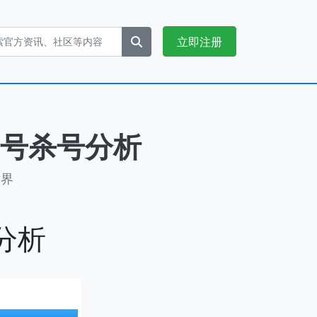
立即注册
7号杀号分析
世界
分析