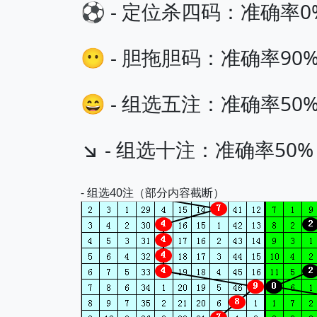
⚽ - 定位杀四码：准确率0
😶 - 胆拖胆码：准确率90
😄 - 组选五注：准确率50
↘️ - 组选十注：准确率50
- 组选40注（部分内容截断）