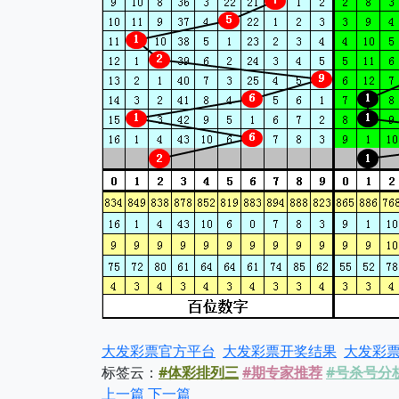
大发彩票官方平台
大发彩票开奖结果
大发彩票
标签云：
#体彩排列三
#期专家推荐
#号杀号分
上一篇
下一篇