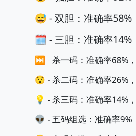
😅 - 双胆：准确率58
🗓️ - 三胆：准确率14
⏭️ - 杀一码：准确率68%
😯 - 杀二码：准确率26%
💡 - 杀三码：准确率14%
👽 - 五码组选：准确率9%