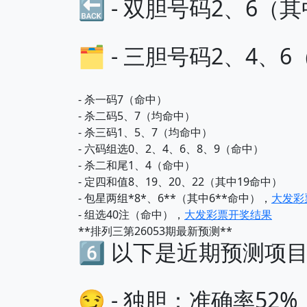
🔙 - 双胆号码2、6（
🗂️ - 三胆号码2、4、
- 杀一码7（命中）
- 杀二码5、7（均命中）
- 杀三码1、5、7（均命中）
- 六码组选0、2、4、6、8、9（命中）
- 杀二和尾1、4（命中）
- 定四和值8、19、20、22（其中19命中）
- 包星两组*8*、6**（其中6**命中），
大发彩
- 组选40注（命中），
大发彩票开奖结果
**排列三第26053期最新预测**
6️⃣ 以下是近期预测
😏 - 独胆：准确率52