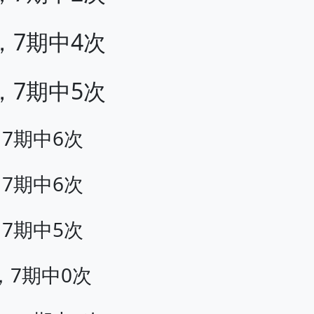
%，7期中4次
%，7期中5次
，7期中6次
，7期中6次
，7期中5次
，7期中0次