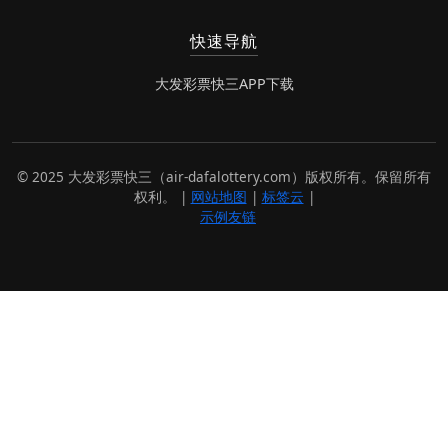
快速导航
大发彩票快三APP下载
© 2025 大发彩票快三（air-dafalottery.com）版权所有。保留所有
权利。 |
网站地图
|
标签云
|
示例友链