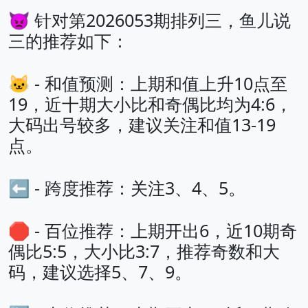
👿 针对第2026053期排列三，鱼儿说
三的推荐如下：
🐱 - 和值预测：上期和值上升10点至
19，近十期大小比和奇偶比均为4:6，
大码出号较多，建议关注和值13-19
点。
⬅️ - 跨度推荐：关注3、4、5。
🛑 - 百位推荐：上期开出6，近10期奇
偶比5:5，大小比3:7，推荐奇数和大
码，建议选择5、7、9。