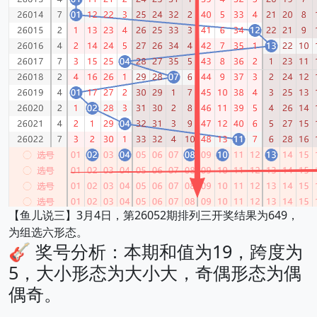
【鱼儿说三】3月4日，第26052期排列三开奖结果为649，
为组选六形态。
🎸 奖号分析：本期和值为19，跨度为
5，大小形态为大小大，奇偶形态为偶
偶奇。