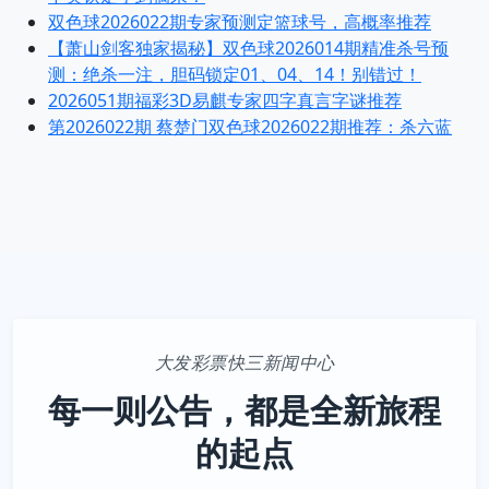
双色球2026022期专家预测定篮球号，高概率推荐
【萧山剑客独家揭秘】双色球2026014期精准杀号预
测：绝杀一注，胆码锁定01、04、14！别错过！
2026051期福彩3D易麒专家四字真言字谜推荐
第2026022期 蔡楚门双色球2026022期推荐：杀六蓝
大发彩票快三新闻中心
每一则公告，都是全新旅程
的起点