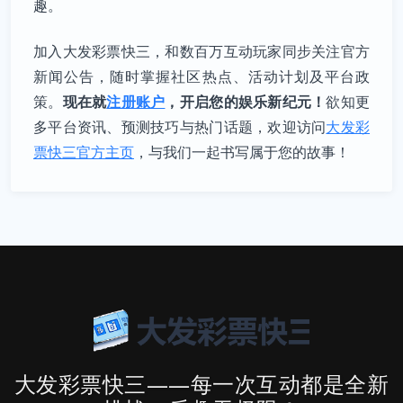
趣。
加入大发彩票快三，和数百万互动玩家同步关注官方
新闻公告，随时掌握社区热点、活动计划及平台政
现在就
注册账户
，开启您的娱乐新纪元！
策。
欲知更
多平台资讯、预测技巧与热门话题，欢迎访问
大发彩
票快三官方主页
，与我们一起书写属于您的故事！
大发彩票快三——每一次互动都是全新