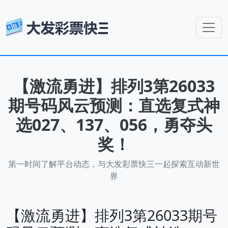
【激流勇进】排列3第26033
期号码风云预测：直选复式神
选027、137、056，勇夺头
奖！
第一时间了解平台动态，与大发彩票快三一起探索互动新世
界
【激流勇进】排列3第26033期号