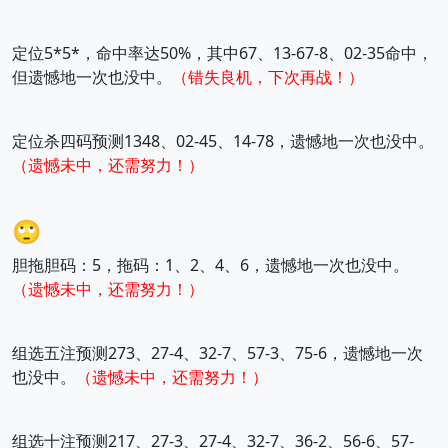
定位5*5*，命中率达50%，其中67、13-67-8、02-35命中，
但遗憾地一次也没中。
（错失良机，下次再战！）
定位杀四码预测1348、02-45、14-78，遗憾地一次也没中。
（遗憾未中，还需努力！）
🙄
胆拖胆码：5，拖码：1、2、4、6，遗憾地一次也没中。
（遗憾未中，还需努力！）
组选五注预测273、27-4、32-7、57-3、75-6，遗憾地一次
也没中。
（遗憾未中，还需努力！）
组选十注预测217、27-3、27-4、32-7、36-2、56-6、57-