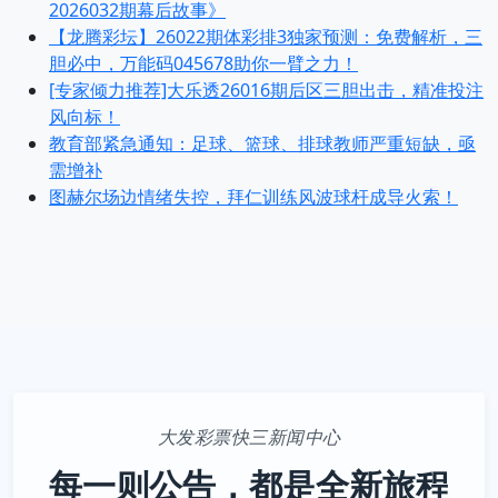
2026032期幕后故事》
【龙腾彩坛】26022期体彩排3独家预测：免费解析，三
胆必中，万能码045678助你一臂之力！
[专家倾力推荐]大乐透26016期后区三胆出击，精准投注
风向标！
教育部紧急通知：足球、篮球、排球教师严重短缺，亟
需增补
图赫尔场边情绪失控，拜仁训练风波球杆成导火索！
大发彩票快三新闻中心
每一则公告，都是全新旅程