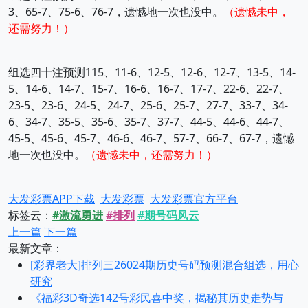
3、65-7、75-6、76-7，遗憾地一次也没中。
（遗憾未中，
还需努力！）
组选四十注预测115、11-6、12-5、12-6、12-7、13-5、14-
5、14-6、14-7、15-7、16-6、16-7、17-7、22-6、22-7、
23-5、23-6、24-5、24-7、25-6、25-7、27-7、33-7、34-
6、34-7、35-5、35-6、35-7、37-7、44-5、44-6、44-7、
45-5、45-6、45-7、46-6、46-7、57-7、66-7、67-7，遗憾
地一次也没中。
（遗憾未中，还需努力！）
大发彩票APP下载
大发彩票
大发彩票官方平台
标签云：
#激流勇进
#排列
#期号码风云
上一篇
下一篇
最新文章：
[彩界老大]排列三26024期历史号码预测混合组选，用心
研究
《福彩3D奇选142号彩民喜中奖，揭秘其历史走势与