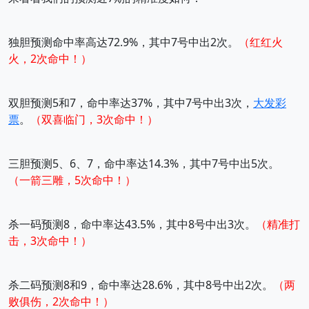
独胆预测命中率高达72.9%，其中7号中出2次。
（红红火
火，2次命中！）
双胆预测5和7，命中率达37%，其中7号中出3次，
大发彩
票
。
（双喜临门，3次命中！）
三胆预测5、6、7，命中率达14.3%，其中7号中出5次。
（一箭三雕，5次命中！）
杀一码预测8，命中率达43.5%，其中8号中出3次。
（精准打
击，3次命中！）
杀二码预测8和9，命中率达28.6%，其中8号中出2次。
（两
败俱伤，2次命中！）