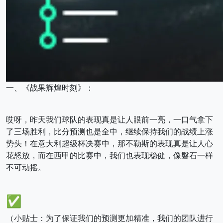
一、《战果辉煌时刻》：
哎呀，昨天我们球队的表现真是让人眼前一亮，一口气拿下
了三场胜利，比分预测也是全中，继续保持我们的战绩上涨
势头！在意大利超级杯决赛中，那不勒斯的表现真是让人心
花怒放，而在西甲的比赛中，我们也表现稳健，像磐石一样
不可动摇。
✅
（小贴士：为了保证我们的预测更加精准，我们的团队进行