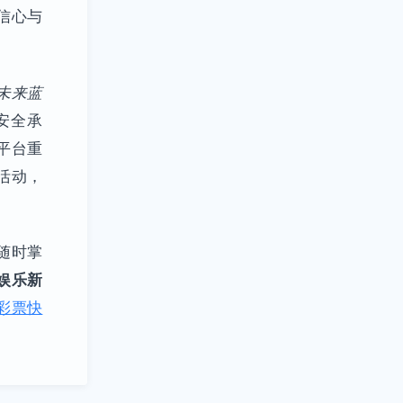
信心与
未来蓝
安全承
平台重
活动，
随时掌
娱乐新
彩票快