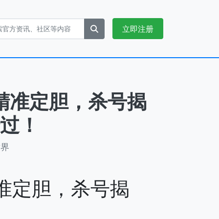
立即注册
位精准定胆，杀号揭
错过！
世界
精准定胆，杀号揭