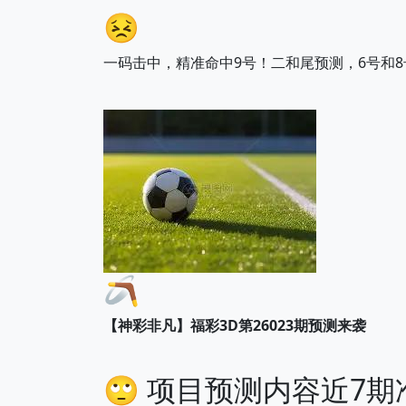
😣
一码击中，精准命中9号！二和尾预测，6号和
🪃
【神彩非凡】福彩3D第26023期预测来袭
🙄 项目预测内容近7