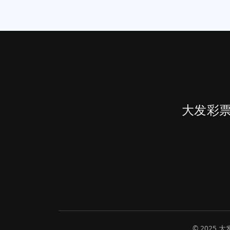
大发彩
© 2025 