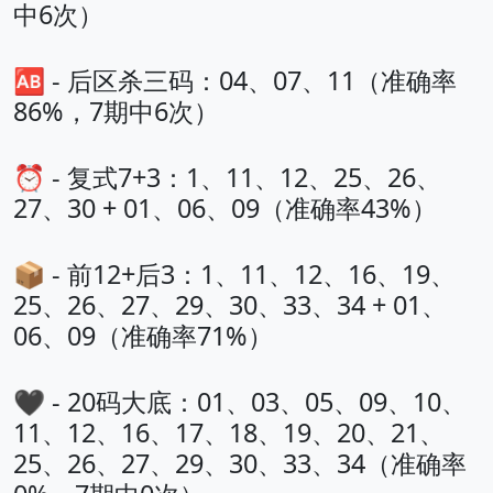
中6次）
🆎 - 后区杀三码：04、07、11（准确率
86%，7期中6次）
⏰ - 复式7+3：1、11、12、25、26、
27、30 + 01、06、09（准确率43%）
📦 - 前12+后3：1、11、12、16、19、
25、26、27、29、30、33、34 + 01、
06、09（准确率71%）
🖤 - 20码大底：01、03、05、09、10、
11、12、16、17、18、19、20、21、
25、26、27、29、30、33、34（准确率