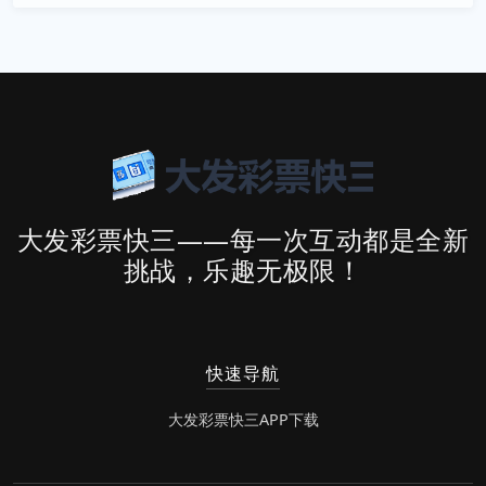
大发彩票快三——每一次互动都是全新
挑战，乐趣无极限！
快速导航
大发彩票快三APP下载