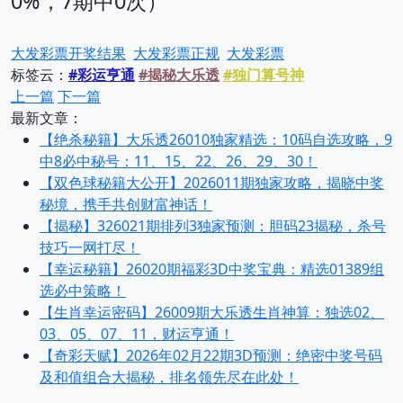
0%，7期中0次）
大发彩票开奖结果
大发彩票正规
大发彩票
标签云：
#彩运亨通
#揭秘大乐透
#独门算号神
上一篇
下一篇
最新文章：
【绝杀秘籍】大乐透26010独家精选：10码自选攻略，9
中8必中秘号：11、15、22、26、29、30！
【双色球秘籍大公开】2026011期独家攻略，揭晓中奖
秘境，携手共创财富神话！
【揭秘】326021期排列3独家预测：胆码23揭秘，杀号
技巧一网打尽！
【幸运秘籍】26020期福彩3D中奖宝典：精选01389组
选必中策略！
【生肖幸运密码】26009期大乐透生肖神算：独选02、
03、05、07、11，财运亨通！
【奇彩天赋】2026年02月22期3D预测：绝密中奖号码
及和值组合大揭秘，排名领先尽在此处！