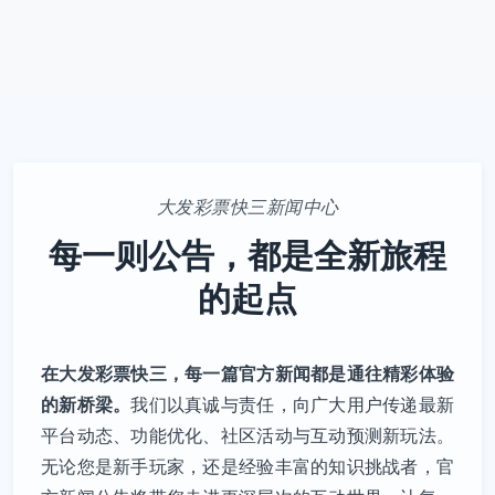
大发彩票快三新闻中心
每一则公告，都是全新旅程
的起点
在大发彩票快三，每一篇官方新闻都是通往精彩体验
的新桥梁。
我们以真诚与责任，向广大用户传递最新
平台动态、功能优化、社区活动与互动预测新玩法。
无论您是新手玩家，还是经验丰富的知识挑战者，官