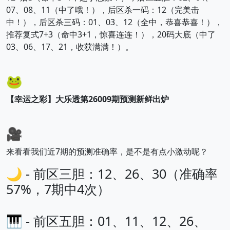
07、08、11（中了哦！），后区杀一码：12（完美击
中！），后区杀三码：01、03、12（全中，恭喜恭喜！），
推荐复式7+3（命中3+1，惊喜连连！），20码大底（中了
03、06、17、21，收获满满！）。
🐸
【幸运之彩】大乐透第26009期预测新鲜出炉
🎥
来看看我们近7期的预测准确率，是不是有点小激动呢？
🌙 - 前区三胆：12、26、30（准确率
57%，7期中4次）
🎹 - 前区五胆：01、11、12、26、