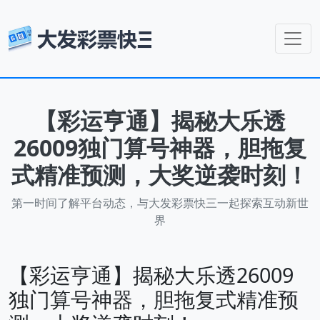
【彩运亨通】揭秘大乐透
26009独门算号神器，胆拖复
式精准预测，大奖逆袭时刻！
第一时间了解平台动态，与大发彩票快三一起探索互动新世
界
【彩运亨通】揭秘大乐透26009
独门算号神器，胆拖复式精准预