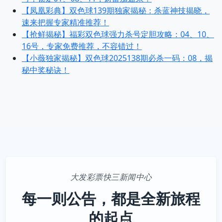
【凤凰彩典】双色球139期独家揭秘：杀蓝神技揭晓，
速来把握专家精准推荐！
【抢鲜揭秘】福彩双色球强力杀号定胆攻略：04、10、
16号，专家免费推荐，不容错过！
【小薇独家揭秘】双色球2025138期必杀一码：08，揭
秘中奖秘诀！
大发彩票快三新闻中心
每一则公告，都是全新旅程
的起点