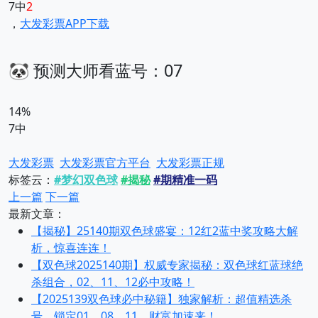
7中
2
，
大发彩票APP下载
🐼 预测大师看蓝号：07
14%
7中
大发彩票
大发彩票官方平台
大发彩票正规
标签云：
#梦幻双色球
#揭秘
#期精准一码
上一篇
下一篇
最新文章：
【揭秘】25140期双色球盛宴：12红2蓝中奖攻略大解
析，惊喜连连！
【双色球2025140期】权威专家揭秘：双色球红蓝球绝
杀组合，02、11、12必中攻略！
【2025139双色球必中秘籍】独家解析：超值精选杀
号，锁定01、08、11，财富加速来！