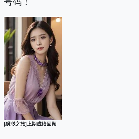
号码！
[飘渺之旅]上期成绩回顾