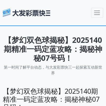
【梦幻双色球揭秘】2025140
期精准一码定蓝攻略：揭秘神
秘07号码！
第一时间了解平台动态，与大发彩票快三一起探索互动新世
界
【梦幻双色球揭秘】2025140期
精准一码定蓝攻略：揭秘神秘07