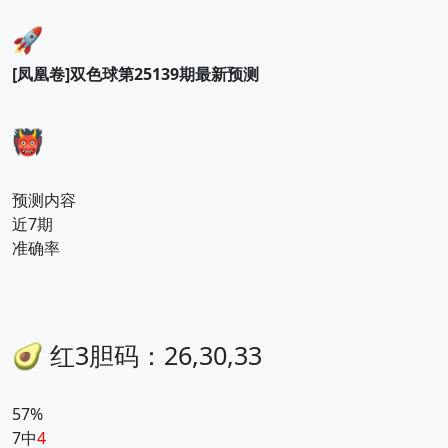
🚀
[凤凰卷]双色球第25139期最新预测
👹
预测内容
近7期
准确率
🥑 红3胆码：26,30,33
57%
7中
4