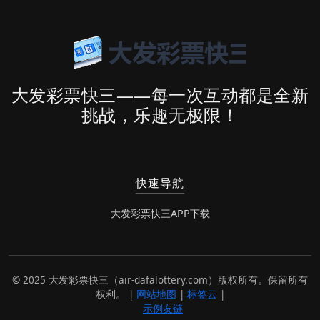
大发彩票快三——每一次互动都是全新
挑战，乐趣无极限！
快速导航
大发彩票快三APP下载
© 2025 大发彩票快三（air-dafalottery.com）版权所有。保留所有
权利。 |
网站地图
|
标签云
|
示例友链