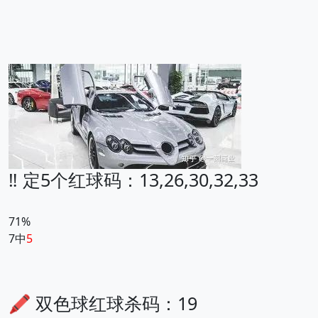
‼️ 定5个红球码：13,26,30,32,33
71%
7中
5
🖍️ 双色球红球杀码：19