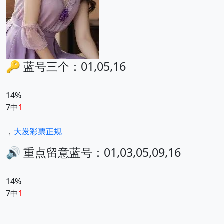
🔑 蓝号三个：01,05,16
14%
7中
1
，
大发彩票正规
🔊 重点留意蓝号：01,03,05,09,16
14%
7中
1