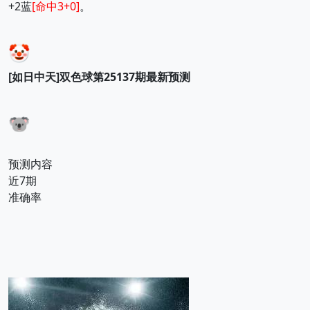
+2蓝
[命中3+0]
。
🤡
[如日中天]双色球第25137期最新预测
🐨
预测内容
近7期
准确率