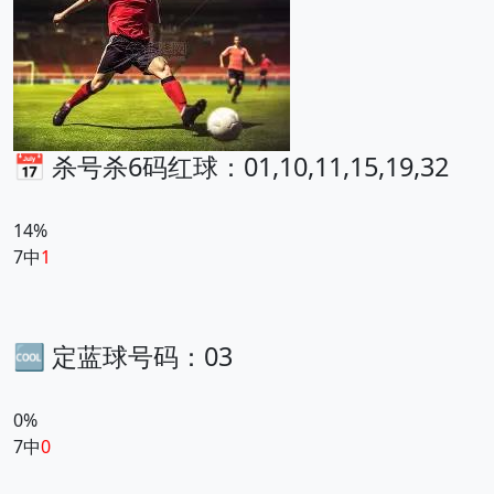
📅 杀号杀6码红球：01,10,11,15,19,32
14%
7中
1
🆒 定蓝球号码：03
0%
7中
0