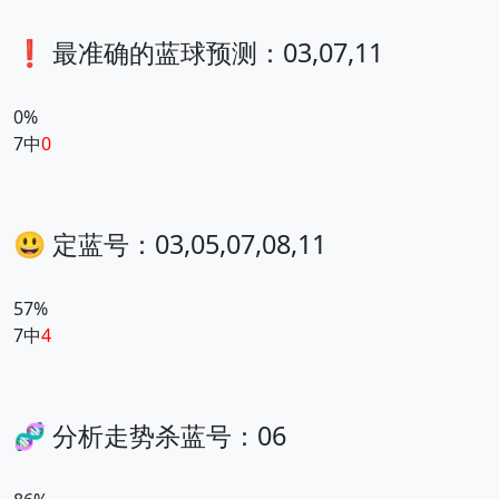
❗ 最准确的蓝球预测：03,07,11
0%
7中
0
😃 定蓝号：03,05,07,08,11
57%
7中
4
🧬 分析走势杀蓝号：06