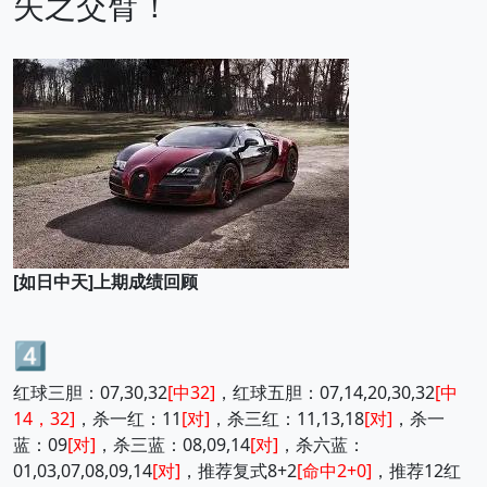
失之交臂！
[如日中天]上期成绩回顾
4️⃣
红球三胆：07,30,32
[中32]
，红球五胆：07,14,20,30,32
[中
14，32]
，杀一红：11
[对]
，杀三红：11,13,18
[对]
，杀一
蓝：09
[对]
，杀三蓝：08,09,14
[对]
，杀六蓝：
01,03,07,08,09,14
[对]
，推荐复式8+2
[命中2+0]
，推荐12红