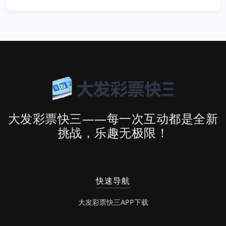
大发彩票快三——每一次互动都是全新
挑战，乐趣无极限！
快速导航
大发彩票快三APP下载