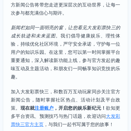
方新闻公告将带您走进更深层次的互动世界，让每一
次参与都充满信心与期许。
新闻栏如同一面明亮的窗，让您看见大发彩票快三的
成长轨迹和未来蓝图。
我们倡导健康娱乐、理性体
验，持续优化社区环境，严守安全承诺，守护每一位
用户的知识乐园。在这里，您可以第一时间掌握平台
重要通知，深入解读新功能上线，参与官方发起的趣
味互动及主题活动，和朋友们一同畅享知识竞技的乐
趣。
加入大发彩票快三，和数百万互动玩家同步关注官方
新闻公告，随时掌握社区热点、活动计划及平台政
现在就
注册账户
，开启您的娱乐新纪元！
策。
欲知更
多平台资讯、预测技巧与热门话题，欢迎访问
大发彩
票快三官方主页
，与我们一起书写属于您的故事！