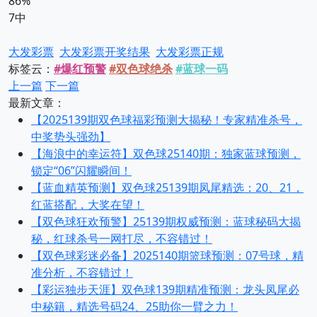
86%
7中
大发彩票
大发彩票开奖结果
大发彩票正规
标签云：
#爆红预警
#双色球绝杀
#蓝球一码
上一篇
下一篇
最新文章：
【2025139期双色球福彩预测大揭秘！专家精准杀号，
中奖势头强劲】
【海浪中的幸运符】双色球25140期：独家蓝球预测，
锁定“06”闪耀瞬间！
【蓝血精英预测】双色球25139期凤尾精选：20、21，
红蓝搭配，大奖在望！
【双色球狂欢预警】25139期权威预测：蓝球秘码大揭
秘，红球杀号一网打尽，不容错过！
【双色球彩迷必备】2025140期篮球预测：07号球，精
准分析，不容错过！
【彩运独步天涯】双色球139期精准预测：龙头凤尾必
中秘籍，精选号码24、25助你一臂之力！