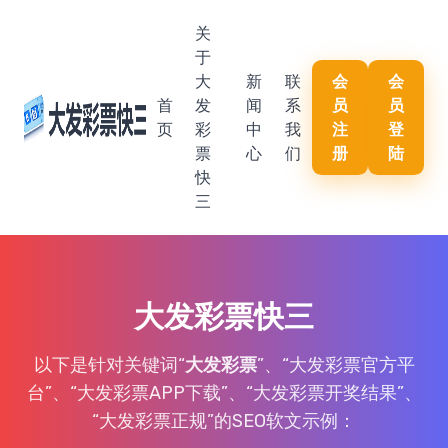
关
于
大
新
联
会
会
首
发
闻
系
员
员
页
彩
中
我
注
登
票
心
们
册
陆
快
三
大发彩票快三
以下是针对关键词“
大发彩票
”、“大发彩票官方平
台”、“大发彩票APP下载”、“大发彩票开奖结果”、
“大发彩票正规”的SEO软文示例：