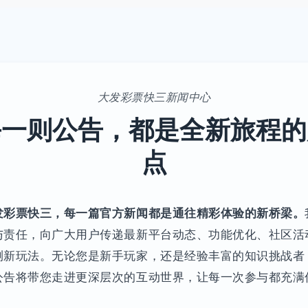
大发彩票快三新闻中心
每一则公告，都是全新旅程的
点
发彩票快三，每一篇官方新闻都是通往精彩体验的新桥梁。
与责任，向广大用户传递最新平台动态、功能优化、社区活
测新玩法。无论您是新手玩家，还是经验丰富的知识挑战者
公告将带您走进更深层次的互动世界，让每一次参与都充满
。