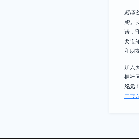
新闻
图。
诺，
要通
和朋
加入
握社
纪元
三官