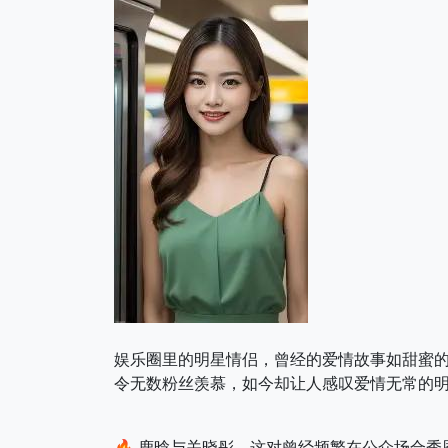
娱乐圈里的明星情侣，曾经的爱情故事如甜蜜
令无数粉丝羡慕，如今却让人感叹爱情无常的
🔥 鹿晗与关晓彤，这对曾经频繁在公众场合