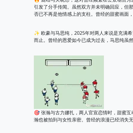
引发了分手传闻。虽然双方并未明确回应，但
否已不再是他情感上的支柱。曾经的甜蜜画面
✨ 欧豪与马思纯，2025年对两人来说是充
而止。曾经的恩爱如今已成为过去，马思纯虽
🎯 张瀚与古力娜扎，两人官宣恋情时，甜蜜
瀚也被拍到与女性亲密。曾经的浪漫已经消失