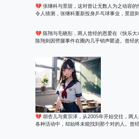
💔 张继科与景甜，这对曾让无数人为之动容
令人猜测，张继科重新投身乒乓球事业，景甜
💔 陈翔与毛晓彤，两人曾经的恩爱在《快乐
陈翔则因劈腿事件在圈内几乎销声匿迹。曾经
💔 胡杏儿与黄宗泽，从2005年开始交往
各种活动中，却始终未能找到那个对的人。曾