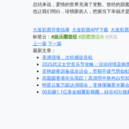
总结来说，爱情的世界充满了变数。曾经的甜
也让我们明白，珍惜眼前人，把握当下幸福才
大发彩票开奖结果
大发彩票APP下载
大发彩票
标签云：
#娱乐圈曾经
#甜蜜情侣今
#何在
上一篇
下一篇
最新文章：
美洲强项，次轮捕捉良机
2025武汉太空音乐节攻略：活动详情及
吴艳妮夜训备战全运会，坚韧不拔气势如
高圆圆香港街头现踪！高清照中肤色白皙
明星云集万妮达演唱会，变身璀璨星光聚
00后砸1.1亿美金颠覆影视圈，硅谷AI引