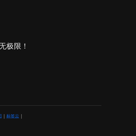
无极限！
图
|
标签云
|