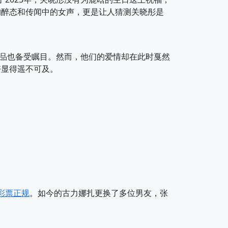
的醉态和传闻中的女声，更是让人猜测关晓彤是
作品也备受瞩目。然而，他们的爱情却在此时戛然
好显得遥不可及。
彩票正规
。如今的古力娜扎更换了多位男友，张