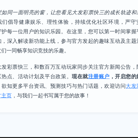
栏如同一面明亮的窗，让您看见大发彩票快三的成长轨迹和
我们倡导健康娱乐、理性体验，持续优化社区环境，严守
守护每一位用户的知识乐园。在这里，您可以第一时间掌握
知，深入解读新功能上线，参与官方发起的趣味互动及主题
友们一同畅享知识竞技的乐趣。
大发彩票快三，和数百万互动玩家同步关注官方新闻公告，
现在就
注册账户
，开启您的
区热点、活动计划及平台政策。
！
欲知更多平台资讯、预测技巧与热门话题，欢迎访问
大发
方主页
，与我们一起书写属于您的故事！