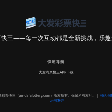
票快三——每一次互动都是全新挑战，乐趣
快速导航
大发彩票快三APP下载
大发彩票快三（air-dafalottery.com）版权所有。保留所有权利。 |
网站地
示例友链