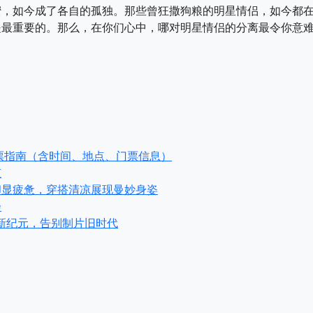
蜜，如今成了各自的孤独。那些曾狂撒狗粮的明星情侣，如今都
是最重要的。那么，在你们心中，哪对明星情侣的分离最令你意
购票指南（含时间、地点、门票信息）
虹
却显疲惫，穿搭清凉展现曼妙身姿
会
领新纪元，告别制片旧时代