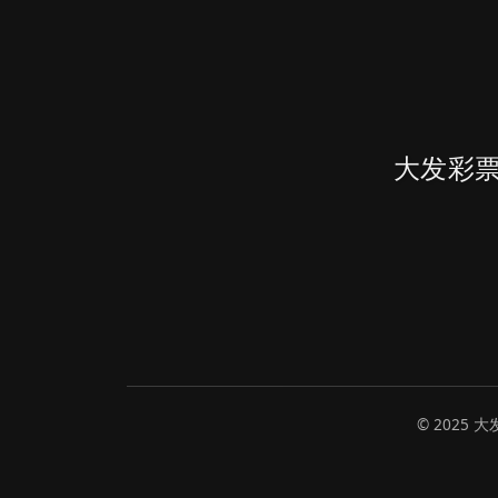
大发彩
© 2025 