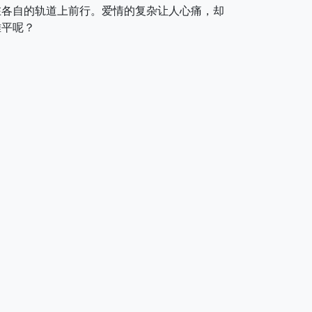
在各自的轨道上前行。爱情的复杂让人心痛，却
难平呢？