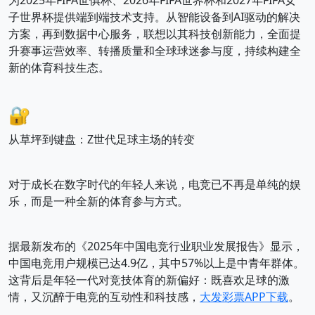
为2025年FIFA世俱杯、2026年FIFA世界杯和2027年FIFA女
子世界杯提供端到端技术支持。从智能设备到AI驱动的解决
方案，再到数据中心服务，联想以其科技创新能力，全面提
升赛事运营效率、转播质量和全球球迷参与度，持续构建全
新的体育科技生态。
🔐
从草坪到键盘：Z世代足球主场的转变
对于成长在数字时代的年轻人来说，电竞已不再是单纯的娱
乐，而是一种全新的体育参与方式。
据最新发布的《2025年中国电竞行业职业发展报告》显示，
中国电竞用户规模已达4.9亿，其中57%以上是中青年群体。
这背后是年轻一代对竞技体育的新偏好：既喜欢足球的激
情，又沉醉于电竞的互动性和科技感，
大发彩票APP下载
。