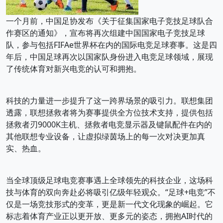
一个月前，中国足协发布《关于征集国家电子竞技足球队合
作赛区的通知》，宣布将再次组建中国国家电子竞技足球
队，参与包括FIFAe世界杯在内的国际电竞足球赛事。这是四
年后，中国足球再次以国家队身份进入电竞足球领域，展现
了传统体育对新兴电竞的认可和拥抱。
科技的力量进一步提升了这一跨界场景的吸引力。联想集团
透露，联想拯救者将为赛事提供全方位技术支持，提供包括
拯救者刃9000K主机、拯救者电竞显示器及键鼠配件在内的
其他联想专业设备，让虚拟绿茵场上的每一次对决更加真
实、热血。
当全球顶级足球电竞赛事遇上全球领先的科技企业，这场科
技与体育的双向奔赴必将吸引亿级年轻观众。“足球+电竞”不
仅是一场竞技形式的变革，更是新一代文化现象的崛起。它
标志着体育产业正以更开放、更多元的姿态，拥抱AI时代的