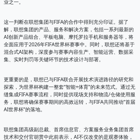
业之一。
这一判断在联想集团与FIFA的合作中得到充分印证。据了
解，联想集团的产品、服务和解决方案，包括一系列最新的
AI创新产品组合、平板电脑、摩托罗拉手机和服务器等，将
全面应用于2026年FIFA世界杯赛事中。同时，联想还将基于
混合式AI架构，深度参与赛事内容生产、智能运营、数据采
集、实时判罚等关键环节的技术设计与部署。
更重要的是，联想已与FIFA联合开展技术演进路径的研究和
探索，为世界杯构建一整套“智能+体育”的未来范式。通过无
缝集成FIFA赛事流程，同时提供现场支持和物流/仓储使用服
务，联想将确保赛事期间的高效运转，与FIFA共同推动“首届
AI世界杯”的落地。
联想集团高级副总裁、首席信息官、方案服务业务集团首席
技术和交付官胡贯中此前表示，AI不仅改变的是观赛体验，