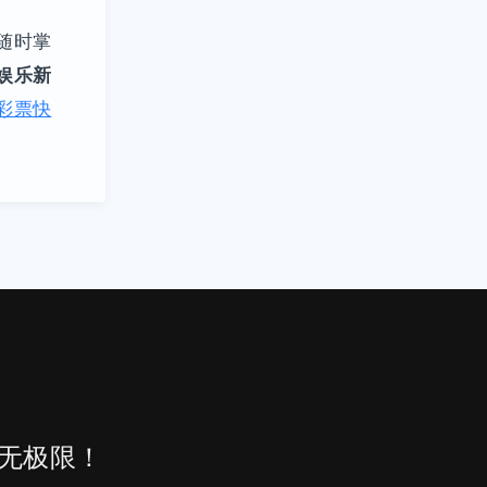
随时掌
娱乐新
彩票快
无极限！