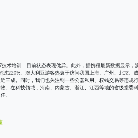
77技术培训，目前状态表现优异。此外，据携程最新数据显示，
幅超过220%。澳大利亚游客热衷于访问我国上海、广州、北京、
跌近三成。同时，我们也关注到一些公器私用、权钱交易等违规
财物。在科技领域，河南、内蒙古、浙江、江西等地的省级党委
主任。
技