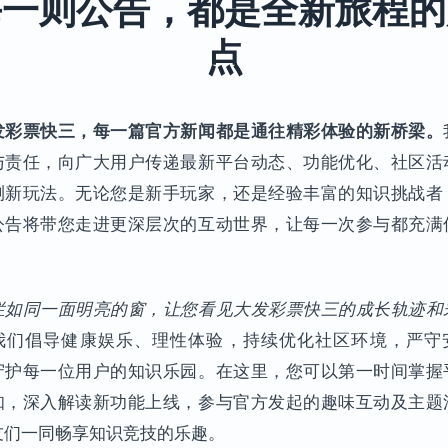
每一则公告，都是全新旅程的
点
发彩票快三，每一篇官方新闻都是通往精彩体验的新桥梁。
与责任，向广大用户传递最新平台动态、功能优化、社区活
测新玩法。无论您是新手玩家，还是经验丰富的知识挑战者
公告将带您走进更深层次的互动世界，让每一次参与都充满
。
栏如同一面明亮的窗，让您看见大发彩票快三的成长轨迹和
我们倡导健康娱乐、理性体验，持续优化社区环境，严守
守护每一位用户的知识乐园。在这里，您可以第一时间掌握
知，深入解读新功能上线，参与官方发起的趣味互动及主题
友们一同畅享知识竞技的乐趣。