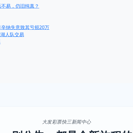
活不易，仍旧纯真？
辛纳失意致其亏损20万
购湖人队交易
事
大发彩票快三新闻中心