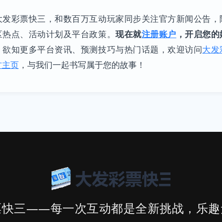
大发彩票快三，和数百万互动玩家同步关注官方新闻公告，
现在就
注册账户
，开启您的
区热点、活动计划及平台政策。
！
欲知更多平台资讯、预测技巧与热门话题，欢迎访问
大发
方主页
，与我们一起书写属于您的故事！
票快三——每一次互动都是全新挑战，乐趣