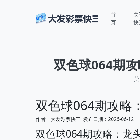
首
关
页
快
双色球064期
第
双色球064期攻略
作者：大发彩票快三 发布日期：2026-06-12
双色球064期攻略：龙