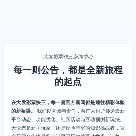
大发彩票快三新闻中心
每一则公告，都是全新旅程
的起点
在大发彩票快三，每一篇官方新闻都是通往精彩体验
的新桥梁。
我们以真诚与责任，向广大用户传递最新
平台动态、功能优化、社区活动与互动预测新玩法。
无论您是新手玩家，还是经验丰富的知识挑战者，官