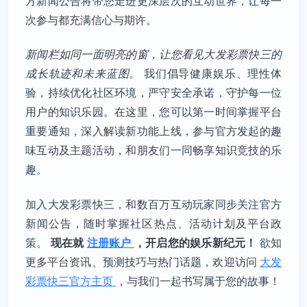
方新闻公告将带您走进更深层次的互动世界，让每一
次参与都充满信心与期许。
新闻栏如同一面明亮的窗，让您看见大发彩票快三的
成长轨迹和未来蓝图。
我们倡导健康娱乐、理性体
验，持续优化社区环境，严守安全承诺，守护每一位
用户的知识乐园。在这里，您可以第一时间掌握平台
重要通知，深入解读新功能上线，参与官方发起的趣
味互动及主题活动，和朋友们一同畅享知识竞技的乐
趣。
加入大发彩票快三，和数百万互动玩家同步关注官方
新闻公告，随时掌握社区热点、活动计划及平台政
现在就
注册账户
，开启您的娱乐新纪元！
策。
欲知
更多平台资讯、预测技巧与热门话题，欢迎访问
大发
彩票快三官方主页
，与我们一起书写属于您的故事！