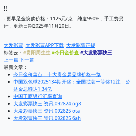
‼️
- 更早足金换购价格：1125元/克，纯度990%，手工费另
计，更新日期2025年11月20日。
大发彩票
大发彩票APP下载
大发彩票正规
标签云：
#贵阳周生生
#今日金价查
#大发彩票快三
上一篇
下一篇
最新文章：
今日金价盘点：十大贵金属品牌价格一览
中国双色球2025134期开奖：全国揽获一等奖12注，公
益金总额达1.34亿
中国工商银行汇率查询
大发彩票快三 资讯 092824 og8
大发彩票快三 资讯 092825 ota
大发彩票快三 资讯 092825 6ah