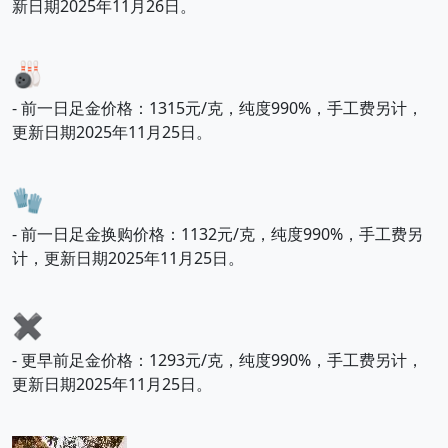
新日期2025年11月26日。
🎳
- 前一日足金价格：1315元/克，纯度990%，手工费另计，
更新日期2025年11月25日。
🧤
- 前一日足金换购价格：1132元/克，纯度990%，手工费另
计，更新日期2025年11月25日。
✖️
- 更早前足金价格：1293元/克，纯度990%，手工费另计，
更新日期2025年11月25日。