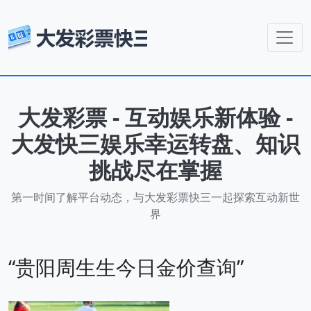
大发彩票 - 互动娱乐新体验 -
大发快三娱乐幸运转盘、知识
挑战尽在掌握
第一时间了解平台动态，与大发彩票快三一起探索互动新世
界
“贵阳周生生今日金价查询”