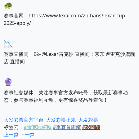
🐢
赛事官网：https://www.lexar.com/zh-hans/lexar-cup-
2025-apply/
📉
赛事直播间：B站@Lexar雷克沙 直播间；京东 @雷克沙旗舰
店 直播间
🔮
赛事社交媒体：关注赛事官方发布账号，获取最新赛事动
态，参与赛事福利互动，更有惊喜奖品等着你！
大发彩票官方平台
大发彩票正规
大发彩票
标签云：
#雷克沙杯秋
#季赛首周精
#彩回顾
上一篇
下一篇