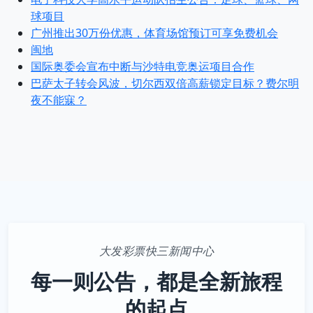
球项目
广州推出30万份优惠，体育场馆预订可享免费机会
闽地
国际奥委会宣布中断与沙特电竞奥运项目合作
巴萨太子转会风波，切尔西双倍高薪锁定目标？费尔明
夜不能寐？
大发彩票快三新闻中心
每一则公告，都是全新旅程
的起点