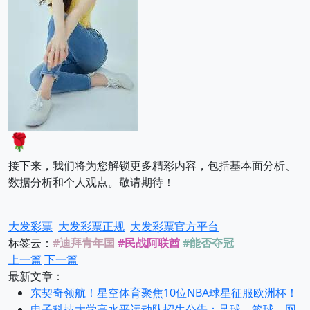
🌹
接下来，我们将为您解锁更多精彩内容，包括基本面分析、
数据分析和个人观点。敬请期待！
大发彩票
大发彩票正规
大发彩票官方平台
标签云：
#迪拜青年国
#民战阿联酋
#能否夺冠
上一篇
下一篇
最新文章：
东契奇领航！星空体育聚焦10位NBA球星征服欧洲杯！
电子科技大学高水平运动队招生公告：足球、篮球、网