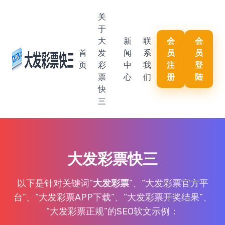
关
于
大
新
联
会
会
首
发
闻
系
员
员
页
彩
中
我
注
登
票
心
们
册
陆
快
三
大发彩票快三
以下是针对关键词“
大发彩票
”、“大发彩票官方平
台”、“大发彩票APP下载”、“大发彩票开奖结果”、
“大发彩票正规”的SEO软文示例：