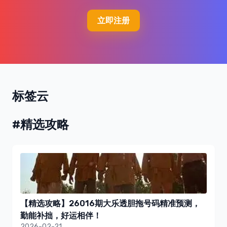
立即注册
标签云
#精选攻略
【精选攻略】26016期大乐透胆拖号码精准预测，
勤能补拙，好运相伴！
2026-02-21