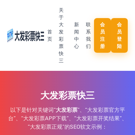
关
于
大
新
联
会
会
首
发
闻
系
员
员
页
彩
中
我
注
登
票
心
们
册
陆
快
三
大发彩票快三
以下是针对关键词“
大发彩票
”、“大发彩票官方平
台”、“大发彩票APP下载”、“大发彩票开奖结果”、
“大发彩票正规”的SEO软文示例：