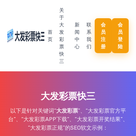
关
于
大
新
联
会
会
首
发
闻
系
员
员
页
彩
中
我
注
登
票
心
们
册
陆
快
三
大发彩票快三
以下是针对关键词“
大发彩票
”、“大发彩票官方平
台”、“大发彩票APP下载”、“大发彩票开奖结果”、
“大发彩票正规”的SEO软文示例：