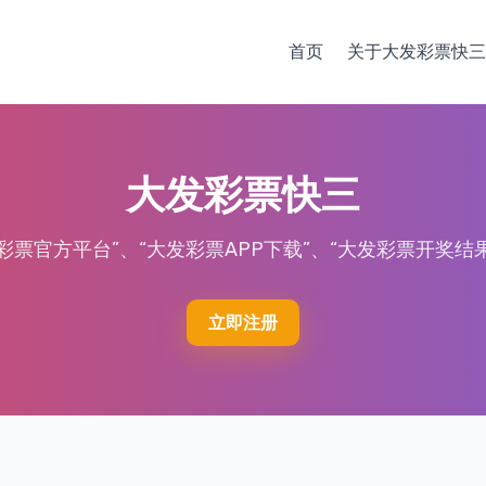
首页
关于大发彩票快
大发彩票快三
发彩票官方平台”、“大发彩票APP下载”、“大发彩票开奖结
立即注册