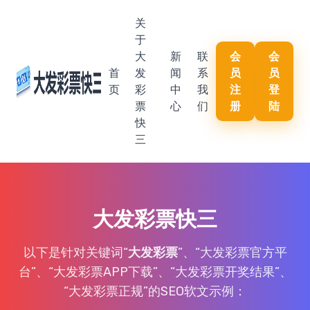
关
于
大
新
联
会
会
首
发
闻
系
员
员
页
彩
中
我
注
登
票
心
们
册
陆
快
三
大发彩票快三
以下是针对关键词“
大发彩票
”、“大发彩票官方平
台”、“大发彩票APP下载”、“大发彩票开奖结果”、
“大发彩票正规”的SEO软文示例：