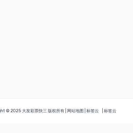
ght © 2025
大发彩票快三
版权所有 |
网站地图
|
标签云
|
标签云