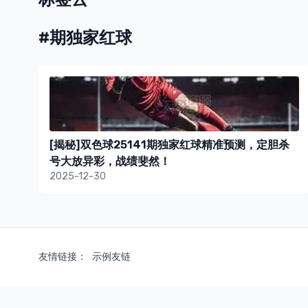
#期独家红球
[揭秘]双色球25141期独家红球精准预测，定胆杀
号大放异彩，战绩斐然！
2025-12-30
友情链接：
示例友链