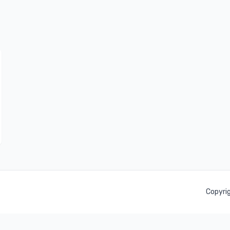
Copyri