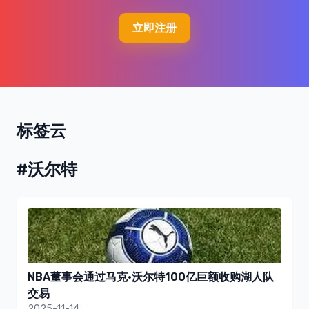
立即注册
标签云
#沃尔特
NBA董事会通过马克·沃尔特100亿巨额收购湖人队
交易
2025-11-14