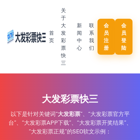
关
于
大
新
联
会
会
首
发
闻
系
员
员
页
彩
中
我
注
登
票
心
们
册
陆
快
三
大发彩票快三
以下是针对关键词“
大发彩票
”、“大发彩票官方平
台”、“大发彩票APP下载”、“大发彩票开奖结果”、
“大发彩票正规”的SEO软文示例：