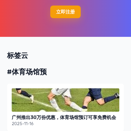
立即注册
标签云
#体育场馆预
广州推出30万份优惠，体育场馆预订可享免费机会
2025-11-16