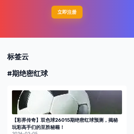
立即注册
标签云
#期绝密红球
【彩界传奇】双色球26015期绝密红球预测，揭秘
玩彩高手们的至胜秘籍！
2026-02-05